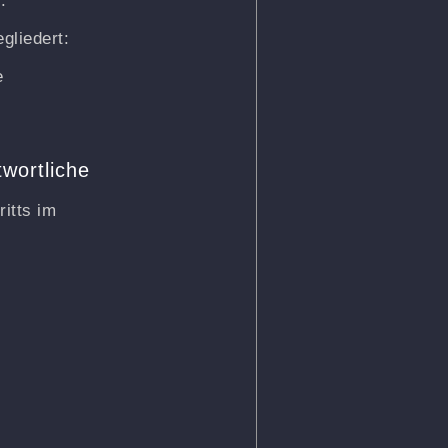
.
gliedert:
e
twortliche
ritts im